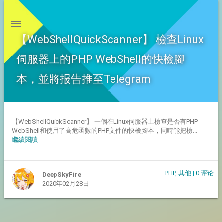
【WebShellQuickScanner】 檢查Linux
伺服器上的PHP WebShell的快檢腳
本，並將报告推至Telegram
【WebShellQuickScanner】 一個在Linux伺服器上檢查是否有PHP
WebShell和使用了高危函數的PHP文件的快檢腳本，同時能把檢...
繼續閱讀
PHP
,
其他
|
0
评论
DeepSkyFire
2020年02月28日